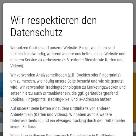
Wir respektieren den
Datenschutz
Wir nutzen Cookies auf unserer Website. Einige von ihnen sind
Menü
technisch notwendig, während andere uns helfen, diese Website und
0
unseren Service zu verbessern (z.B. externe Dienste wie Karten und
Videos).
Wir verwenden Analysemethoden (z.B. Cookies oder Fingerprints),
um zu messen, wie häufig unsere Seite besucht und wie sie genutzt
wird. Wir verwenden Trackingtechnologien zu Marketingzwecken und
setzen hierzu auch Drittanbieter ein, die ggf. geräteübergreifend
Blätterwerk macht Urlaub
Cookies, Fingerprints, Tracking-Pixel und IP-Adressen nutzen.
15.8. – 30.8.26
Auf unserer Seite betten wir zudem Drittinhalte von anderen
Anbietern ein (Karten und Videos). Wir haben auf die weitere
Datenverarbeitung und ein etwaiges Tracking durch den Drittanbieter
keinen Einfluss.
Wir setzen in diesem Rahmen auch Dienstleister in Drittländern