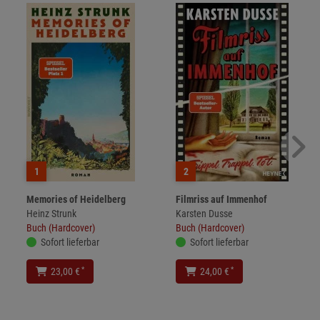
1
2
Memories of Heidelberg
Filmriss auf Immenhof
Heinz Strunk
Karsten Dusse
Buch (Hardcover)
Buch (Hardcover)
Sofort lieferbar
Sofort lieferbar
*
*
23,00 €
24,00 €